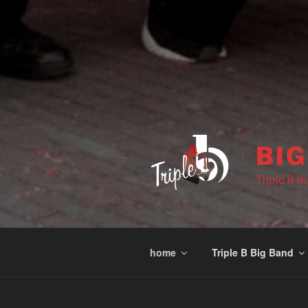
BI
Triple B 
home
Triple B Big Band