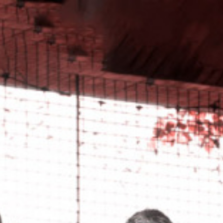
Ga
naar
de
inhoud