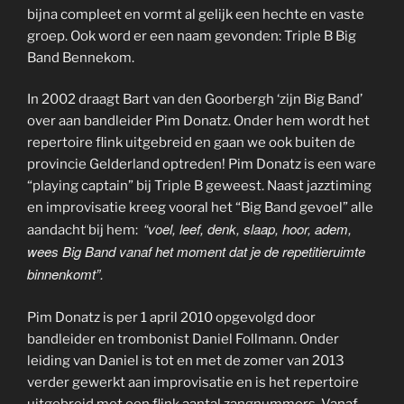
bijna compleet en vormt al gelijk een hechte en vaste
groep. Ook word er een naam gevonden: Triple B Big
Band Bennekom.
In 2002 draagt Bart van den Goorbergh ‘zijn Big Band’
over aan bandleider Pim Donatz. Onder hem wordt het
repertoire flink uitgebreid en gaan we ook buiten de
provincie Gelderland optreden! Pim Donatz is een ware
“playing captain” bij Triple B geweest. Naast jazztiming
en improvisatie kreeg vooral het “Big Band gevoel” alle
“voel, leef, denk, slaap, hoor, adem,
aandacht bij hem:
wees Big Band vanaf het moment dat je de repetitieruimte
binnenkomt”.
Pim Donatz is per 1 april 2010 opgevolgd door
bandleider en trombonist Daniel Follmann. Onder
leiding van Daniel is tot en met de zomer van 2013
verder gewerkt aan improvisatie en is het repertoire
uitgebreid met een flink aantal zangnummers. Vanaf