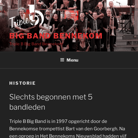
Ga
naar
de
inhoud
BIG BAND BENNEKOM
Triple B Big Band Bennekom
Menu
HISTORIE
Slechts begonnen met 5
bandleden
Triple B Big Band is in 1997 opgericht door de
Bennekomse trompettist Bart van den Goorbergh. Na
een oproep in Het Bennekoms Nieuwsblad hadden vijf