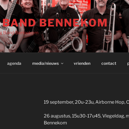
G BAND BENNEKOM
Big Band Bennekom
agenda
media/nieuws
vrienden
contact
19 september, 20u-23u, Airborne Hop, C
26 augustus, 15u30-17u45, Vlegeldag, m
Bennekom