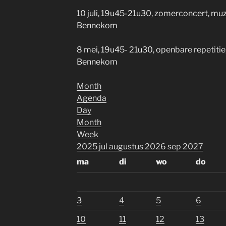
10 juli, 19u45-21u30, zomerconcert, muz
Bennekom
8 mei, 19u45- 21u30, openbare repetitie
Bennekom
Month
Agenda
Day
Month
Week
2025
jul
augustus 2026
sep
2027
ma
di
wo
do
3
4
5
6
10
11
12
13