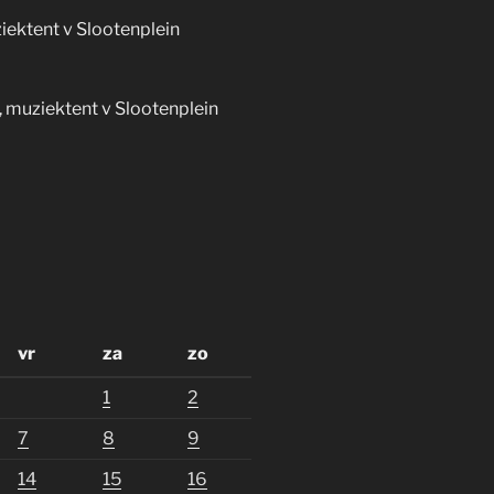
iektent v Slootenplein
, muziektent v Slootenplein
vr
za
zo
1
2
7
8
9
14
15
16