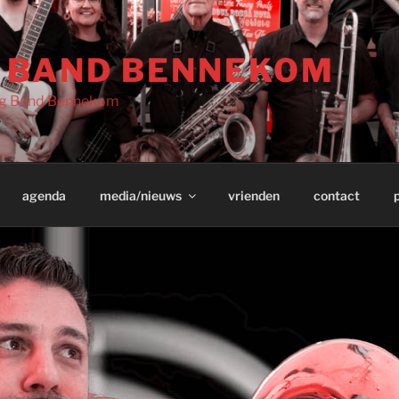
G BAND BENNEKOM
Big Band Bennekom
agenda
media/nieuws
vrienden
contact