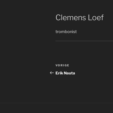
Clemens Loef
trombonist
Bericht
Vorig
VORIGE
navigatie
bericht
Erik Nauta