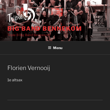
Ga
naar
de
inhoud
BIG BAND BENNEKOM
Triple B Big Band Bennekom
Menu
Florien Vernooij
1e altsax