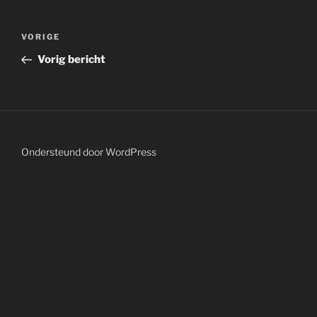
Bericht
Vorig
VORIGE
navigatie
bericht
Vorig bericht
Ondersteund door WordPress